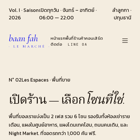
Vol. I · Saison
เปิดทุกวัน · จันทร์ – อาทิตย์ ·
ลำลูกกา ·
2026
06:00 — 22:00
ปทุมธานี
baan fah
หน้าแรก
พื้นที่
ร้านค้า
คอนเสิร์ต
ติดต่อ
LINE OA
· LE MARCHÉ ·
N°
02
Les Espaces · พื้นที่ขาย
เปิดร้าน — เลือก
โซนที่ใช่
.
พื้นที่ของเราแบ่งเป็น 2 เฟส รวม 6 โซน รองรับทั้งห้องเช่าราย
เดือน, แผงในศูนย์อาหาร, แผงโดมเทคโฮม, ถนนคนเดิน, และ
Night Market. ที่จอดรถกว่า 1,000 คัน ฟรี.