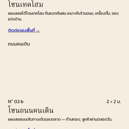
โซนเทคโฮม
แผงลอยใต้โดมเทคโฮม กันแดดกันฝน เหมาะกับร้านขนม, เครื่องดื่ม, ของ
แต่งบ้าน.
ติดต่อจองพื้นที่ →
ถนนคนเดิน
N° 02·b
2 × 2 ม.
โซนถนนคนเดิน
แผงลอยบนเส้นทางเดินรอบตลาด — ทำเลทอง, ลูกค้าผ่านตลอดวัน.