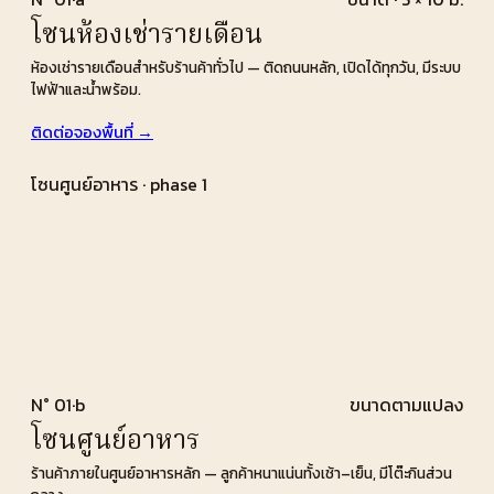
โซนห้องเช่ารายเดือน
ห้องเช่ารายเดือนสำหรับร้านค้าทั่วไป — ติดถนนหลัก, เปิดได้ทุกวัน, มีระบบ
ไฟฟ้าและน้ำพร้อม.
ติดต่อจองพื้นที่ →
โซนศูนย์อาหาร · phase 1
N° 01·b
ขนาดตามแปลง
โซนศูนย์อาหาร
ร้านค้าภายในศูนย์อาหารหลัก — ลูกค้าหนาแน่นทั้งเช้า–เย็น, มีโต๊ะกินส่วน