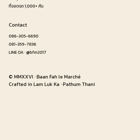
ที่จอดรถ 1,000+ คัน
Contact
086-305-6690
081-359-7836
LINE OA · @bfm2017
© MMXXVI · Baan Fah le Marché
Crafted in Lam Luk Ka · Pathum Thani