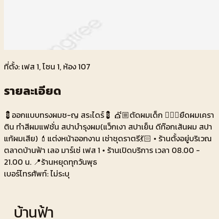
ที่ตั้ง: เฟส
1
, โซน
1
, ห้อง
107
รายละเอียด
💈ออกแบบทรงผมช-ญ สระไดร์💈 💇🏼ตัดผมเด็ก 🙆🏼‍♀️ยืดผมเครา
ติน ทำสีผมแฟชั่น สปาบำรุงผม(แว็กเงา สปาเย็น ดีท๊อกเส้นผม สปา
แก้ผมเสีย) 💄แต่งหน้าออกงาน เช่าชุดราตรี💃🏻 • ร้านตั้งอยู่บริเวณ
ตลาดบ้านฟ้า เลอ มาร์เช่ เฟส 1 • ร้านเปิดบริการ เวลา 08.00 -
21.00 น. 📍ร้านหยุดทุกวันพุธ
เบอร์โทรศัพท์:
ไม่ระบุ
บ้านฟ้า