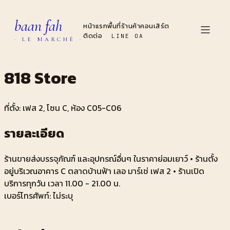
baan fah
หน้าแรก
พื้นที่
ร้านค้า
คอนเสิร์ต
ติดต่อ
LINE OA
· LE MARCHÉ ·
818 Store
ที่ตั้ง: เฟส
2
, โซน
C
, ห้อง
C05-C06
รายละเอียด
ร้านขายส่งบรรจุภัณฑ์ และอุปกรณ์อื่นๆ ในราคาย่อมเยาว์ • ร้านตั้ง
อยู่บริเวณอาคาร C ตลาดบ้านฟ้า เลอ มาร์เช่ เฟส 2 • ร้านเปิด
บริการทุกวัน เวลา 11.00 - 21.00 น.
เบอร์โทรศัพท์:
ไม่ระบุ